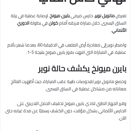
تعرض
مانويل نوير
، حارس مرمى
بايرن ميونخ
، لإصابة عضلية في ربلة
الساق اليسرى، خلال مباراة فريقه أمام
كولن
في بطولة
الدوري
الألماني
.
واضطر نوير إلى مغادرة أرض الملعب في الدقيقة 60، بعدما شعر بآلام
عضلية، في المباراة التي انتهت بفوز بايرن ميونخ بنتيجة 5-1.
بايرن ميونخ يكشف حالة نوير
وخضع مانويل نوير لفحوصات طبية عقب المباراة، حيث أظهرت النتائج
معاناته من مشاكل عضلية في الساق اليسرى.
وقرر الجهاز الطبي لنادي بايرن ميونخ تخفيف الحمل التدريبي على
الحارس الألماني بشكل مؤقت، دون الكشف رسميًا عن مدة غيابه حتى
الآن.