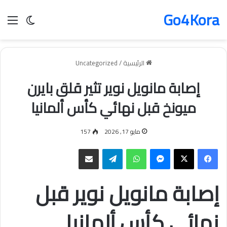
Go4Kora
الق
الوضع ا
الرئيسية
/
Uncategorized
إصابة مانويل نوير تثير قلق بايرن
ميونخ قبل نهائي كأس ألمانيا
مايو 17, 2026
157
ماسنجر
واتساب
تيلقرام
مشاركة عبر البريد
إصابة مانويل نوير قبل
نهائي كأس ألمانيا