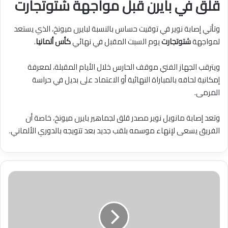
قلق في بايرن قبل مواجهة شتوتجارت
وتأتي إصابة نوير في توقيت حساس بالنسبة لبايرن ميونخ، الذي يستعد
لمواجهة
شتوتجارت
يوم السبت المقبل في نهائي
كأس ألمانيا
.
ويترقب الجهاز الفني موقف الحارس خلال الأيام المقبلة، لمعرفة
إمكانية لحاقه بالمباراة النهائية أو الاعتماد على بديل في حراسة
المرمى.
وتعد إصابة مانويل نوير مصدر قلق لجماهير بايرن ميونخ، خاصة أن
الفريق يسعى لإنهاء موسمه بلقب جديد بعد تتويجه بالدوري الألماني.
test